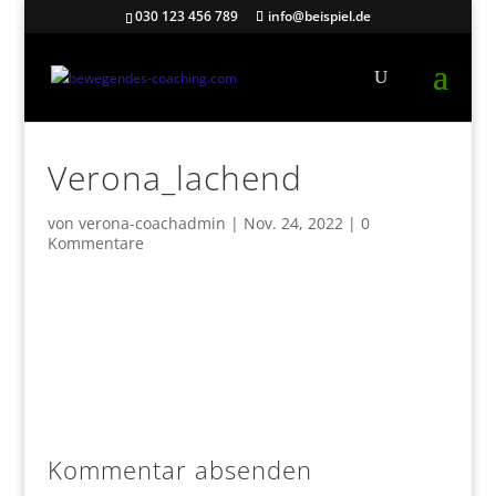
030 123 456 789
info@beispiel.de
Verona_lachend
von
verona-coachadmin
|
Nov. 24, 2022
|
0
Kommentare
Kommentar absenden