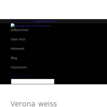
030 123 456 789
info@beispiel.de
Willkommen
Über mich
Netzwerk
Blog
Impressum
Seite wählen
Verona_weiss